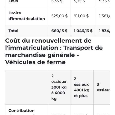
Frais
5,35 $
5,35 $
5,35 $
Droits
525,00 $
911,00 $
1 581,00
d'immatriculation
Total
660,13 $
1 046,13 $
1 834,76
Coût du renouvellement de
l'immatriculation : Transport de
marchandise générale -
Véhicules de ferme
2
2
essieux
essieux
3
3001 kg
4001 kg
essieux
à 4000
et plus
kg
Contribution