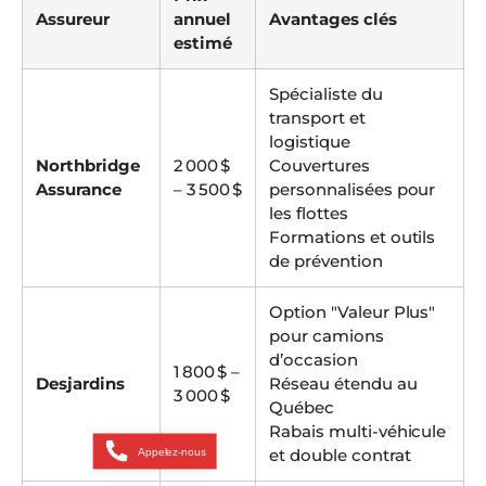
Assureur
annuel
Avantages clés
estimé
Spécialiste du
transport et
logistique
Northbridge
2 000 $
Couvertures
Assurance
– 3 500 $
personnalisées pour
les flottes
Formations et outils
de prévention
Option "Valeur Plus"
pour camions
d’occasion
1 800 $ –
Desjardins
Réseau étendu au
3 000 $
Québec
Rabais multi-véhicule
Appelez-nous
et double contrat