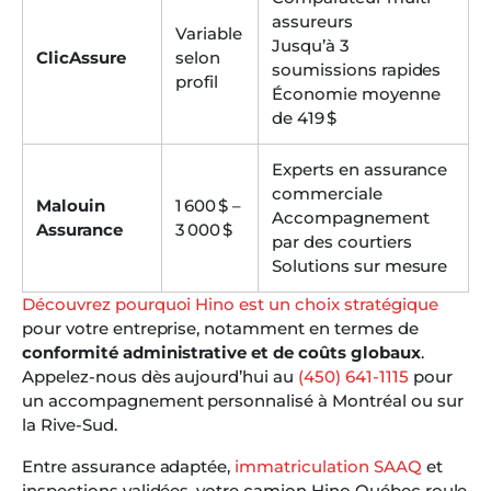
assureurs
Variable
Jusqu’à 3
ClicAssure
selon
soumissions rapides
profil
Économie moyenne
de 419 $
Experts en assurance
commerciale
Malouin
1 600 $ –
Accompagnement
Assurance
3 000 $
par des courtiers
Solutions sur mesure
Découvrez pourquoi Hino est un choix stratégique
pour votre entreprise, notamment en termes de
conformité administrative et de coûts globaux
.
Appelez-nous dès aujourd’hui au
(450) 641-1115
pour
un accompagnement personnalisé à Montréal ou sur
la Rive-Sud.
Entre assurance adaptée,
immatriculation SAAQ
et
inspections validées, votre camion Hino Québec roule