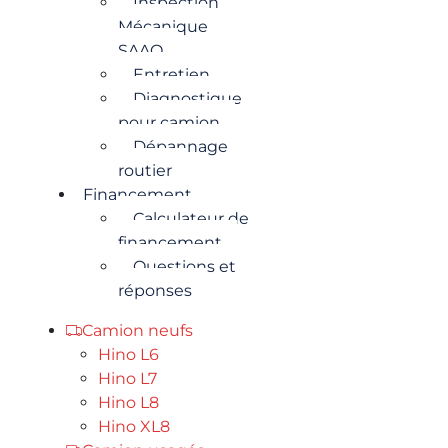
Inspection
Mécanique
SAAQ
Entretien
Diagnostique
pour camion
Dépannage
routier
Financement
Calculateur de
financement
Questions et
réponses
Camion neufs
Hino L6
Hino L7
Hino L8
Hino XL8