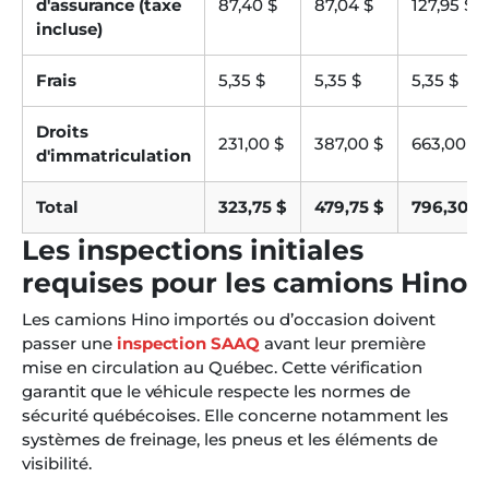
d'assurance (taxe
87,40 $
87,04 $
127,95 $
incluse)
Frais
5,35 $
5,35 $
5,35 $
Droits
231,00 $
387,00 $
663,00 $
d'immatriculation
Total
323,75 $
479,75 $
796,30 $
Les inspections initiales
requises pour les camions Hino
Les camions Hino importés ou d’occasion doivent
passer une
inspection SAAQ
avant leur première
mise en circulation au Québec. Cette vérification
garantit que le véhicule respecte les normes de
sécurité québécoises. Elle concerne notamment les
systèmes de freinage, les pneus et les éléments de
visibilité.