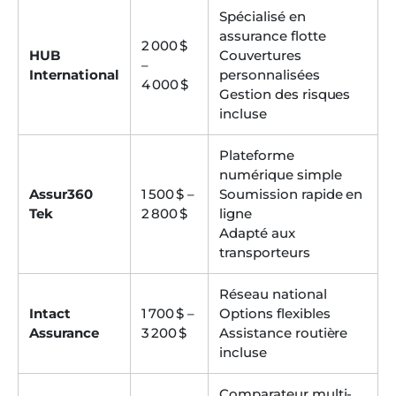
Spécialisé en
assurance flotte
2 000 $
HUB
Couvertures
–
International
personnalisées
4 000 $
Gestion des risques
incluse
Plateforme
numérique simple
Assur360
1 500 $ –
Soumission rapide en
Tek
2 800 $
ligne
Adapté aux
transporteurs
Réseau national
Intact
1 700 $ –
Options flexibles
Assurance
3 200 $
Assistance routière
incluse
Comparateur multi-