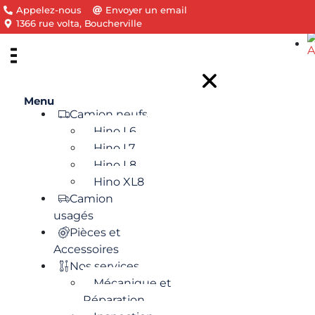
Appelez-nous
Envoyer un email
1366 rue volta, Boucherville
Menu
Camion neufs
Hino L6
Hino L7
Hino L8
Hino XL8
Camion
usagés
Pièces et
Accessoires
Nos services
Mécanique et
Réparation