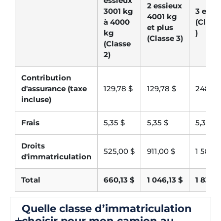
essieux
2 essieux
3001 kg
3 essi
4001 kg
à 4000
(Class
et plus
kg
)
(Classe 3)
(Classe
2)
Contribution
d'assurance (taxe
129,78 $
129,78 $
248,41
incluse)
Frais
5,35 $
5,35 $
5,35 $
Droits
525,00 $
911,00 $
1 581,0
d'immatriculation
Total
660,13 $
1 046,13 $
1 834,
Quelle classe d’immatriculation
choisir pour mon camion au